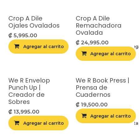
Crop A Dile
Crop A Dile
Ojales Ovalados
Remachadora
Ovalada
₡
5,995.00
₡
24,995.00
Agregar al carrito
Compara
Agrega
Agregar al carrito
We R Envelop
We R Book Press |
Punch Up |
Prensa de
Creador de
Cuadernos
Sobres
₡
19,500.00
₡
13,995.00
Agregar al carrito
Agregar al carrito
Agregar a la list