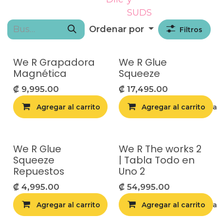
SUDS
Ordenar por
Filtros
We R Grapadora
We R Glue
Magnética
Squeeze
₡
9,995.00
₡
17,495.00
Agregar al carrito
Agregar al carrito
Agregar a la list
We R Glue
We R The works 2
Squeeze
| Tabla Todo en
Repuestos
Uno 2
₡
4,995.00
₡
54,995.00
Agregar al carrito
Agregar al carrito
Agregar a la list