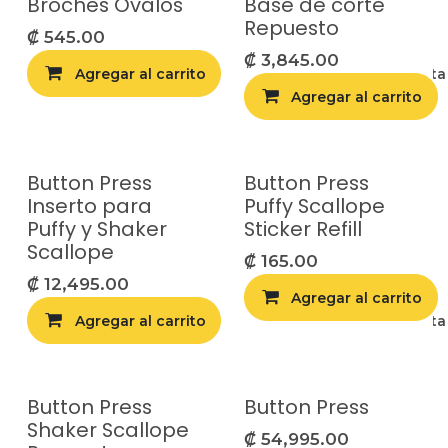
Broches Óvalos
Base de corte
Repuesto
₡
545.00
₡
3,845.00
Agregar al carrito
Agregar a la list
Agregar al carrito
Button Press
Button Press
Inserto para
Puffy Scallope
Puffy y Shaker
Sticker Refill
Scallope
₡
165.00
₡
12,495.00
Agregar al carrito
Agregar al carrito
Agregar a la list
Button Press
Button Press
Shaker Scallope
₡
54,995.00