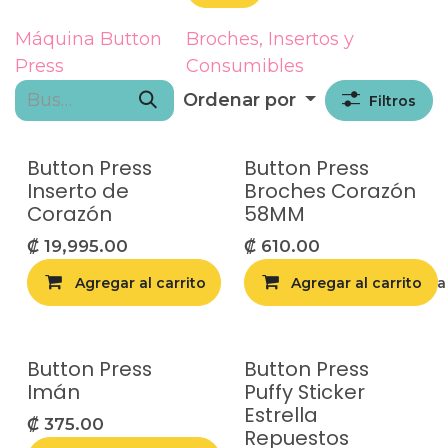
Máquina Button
Broches, Insertos y
Press
Consumibles
Ordenar por
Filtros
Button Press
Button Press
Inserto de
Broches Corazón
Corazón
58MM
₡
19,995.00
₡
610.00
Agregar al carrito
Agregar al carrito
Agregar a la list
Button Press
Button Press
Imán
Puffy Sticker
Estrella
₡
375.00
Repuestos