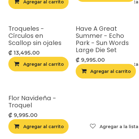
Agregar al carrito
Agregar a la list
Troqueles -
Have A Great
Círculos en
Summer - Echo
Scallop sin ojales
Park - Sun Words
Large Die Set
₡
13,495.00
₡
9,995.00
Agregar al carrito
Agregar a la list
Agregar al carrito
Flor Navideña -
Troquel
₡
9,995.00
Agregar al carrito
Agregar a la list