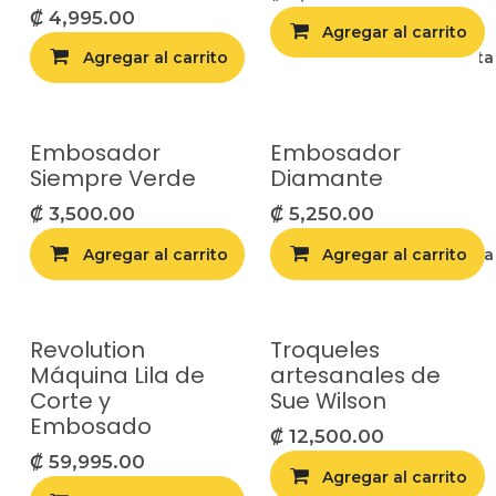
₡
4,995.00
Agregar al carrito
Agregar al carrito
Agregar a la list
Embosador
Embosador
Siempre Verde
Diamante
₡
3,500.00
₡
5,250.00
Agregar al carrito
Agregar al carrito
Agregar a la list
Revolution
Troqueles
Máquina Lila de
artesanales de
Corte y
Sue Wilson
Embosado
₡
12,500.00
₡
59,995.00
Agregar al carrito