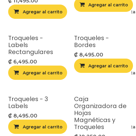
₡
11,495.00
Agregar al carrito
Agregar al carrito
Agregar a la list
Troqueles -
Troqueles -
Labels
Bordes
Rectangulares
₡
8,495.00
₡
6,495.00
Agregar al carrito
Agregar al carrito
Agregar a la list
Troqueles - 3
Caja
Labels
Organizadora de
Hojas
₡
8,495.00
Magnéticas y
Troqueles
Agregar al carrito
Agregar a la list