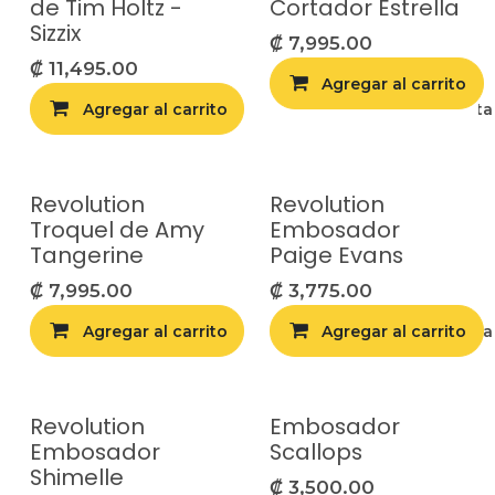
de Tim Holtz -
Cortador Estrella
Sizzix
₡
7,995.00
₡
11,495.00
Agregar al carrito
Agregar al carrito
Agregar a la list
Revolution
Revolution
Troquel de Amy
Embosador
Tangerine
Paige Evans
₡
7,995.00
₡
3,775.00
Agregar al carrito
Agregar al carrito
Agregar a la list
Revolution
Embosador
Embosador
Scallops
Shimelle
₡
3,500.00