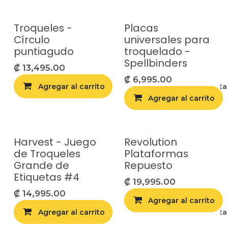
Troqueles -
Placas
Círculo
universales para
puntiagudo
troquelado -
Spellbinders
₡
13,495.00
₡
6,995.00
Agregar al carrito
Agregar a la list
Agregar al carrito
Harvest - Juego
Revolution
de Troqueles
Plataformas
Grande de
Repuesto
Etiquetas #4
₡
19,995.00
₡
14,995.00
Agregar al carrito
Agregar al carrito
Agregar a la list