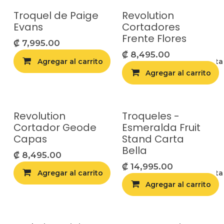
Troquel de Paige
Revolution
Evans
Cortadores
Frente Flores
₡
7,995.00
₡
8,495.00
Agregar al carrito
Agregar a la list
Agregar al carrito
Revolution
Troqueles -
Cortador Geode
Esmeralda Fruit
Capas
Stand Carta
Bella
₡
8,495.00
₡
14,995.00
Agregar al carrito
Agregar a la list
Agregar al carrito