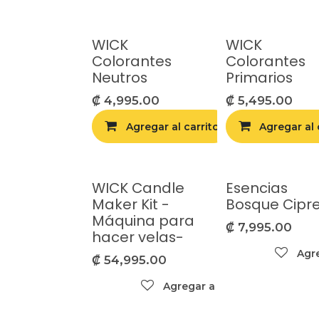
WICK
WICK
Colorantes
Colorantes
Neutros
Primarios
₡
4,995.00
₡
5,495.00
Agregar al carrito
Agregar al 
Agr
WICK Candle
Esencias
Maker Kit -
Bosque Cipr
Máquina para
₡
7,995.00
hacer velas-
Agre
₡
54,995.00
Agregar a la lista de deseos