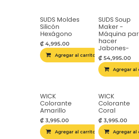
SUDS Moldes
SUDS Soup
Silicón
Maker -
Hexágono
Máquina pa
hacer
₡
4,995.00
Jabones-
Agregar al carrito
Agr
₡
54,995.00
Agregar al 
WICK
WICK
Colorante
Colorante
Amarillo
Coral
₡
3,995.00
₡
3,995.00
Agregar al carrito
Agregar al 
Agr