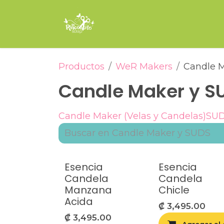
Ir al contenido
Inicio
Tienda
Encuade
Productos
WeR Makers
Candle 
Candle Maker y S
Candle Maker (Velas y Candelas)
SUD
Esencia
Esencia
Candela
Candela
Manzana
Chicle
Acida
₡
3,495.00
₡
3,495.00