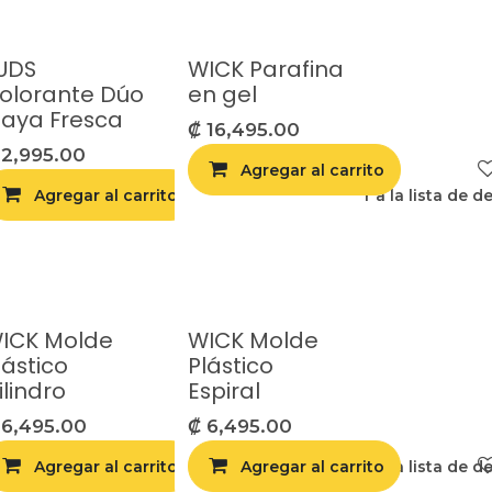
UDS
WICK Parafina
olorante Dúo
en gel
laya Fresca
₡
16,495.00
₡
2,995.00
Agregar al carrito
Agregar al carrito
Agregar a la lista de deseos
Agregar a la lista de d
lista de deseos
ICK Molde
WICK Molde
lástico
Plástico
ilindro
Espiral
₡
6,495.00
₡
6,495.00
lista de deseos
Agregar al carrito
Agregar a la lista de deseos
Agregar al carrito
Agregar a la lista de d