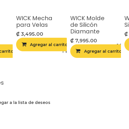
WICK Mecha
WICK Molde
W
para Velas
de Silicón
S
Diamante
₡
3,495.00
₡
7,995.00
Agregar al carrito
Agregar a la 
carrito
egar a la lista de deseos
Agregar a la lista de deseos
Agregar al carrito
es
gar a la lista de deseos