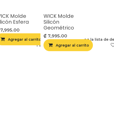
ICK Molde
WICK Molde
ilicón Esfera
Silicón
Geométrico
₡
7,995.00
₡
7,995.00
lista de deseos
Agregar al carrito
Agregar a la lista de d
Agregar a la lista de deseos
Agregar al carrito