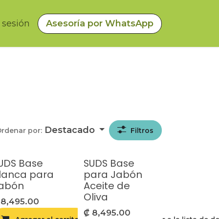
a sesión
Asesoría por WhatsApp
Destacado
rdenar por:
Filtros
UDS Base
SUDS Base
lanca para
para Jabón
abón
Aceite de
Oliva
₡
8,495.00
₡
8,495.00