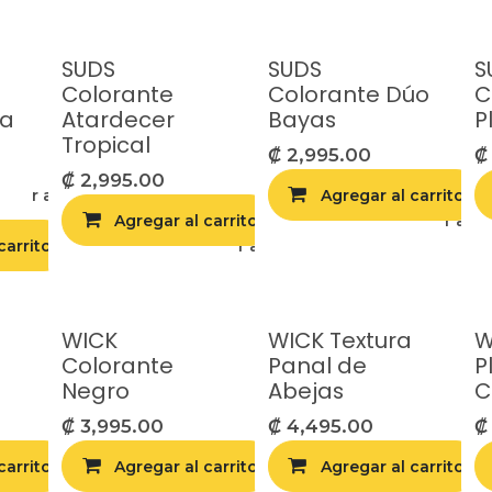
SUDS
SUDS
S
Colorante
Colorante Dúo
C
ra
Atardecer
Bayas
P
Tropical
₡
2,995.00
₡
2,995.00
egar a la lista de deseos
Agregar al carrito
Agregar al carrito
Agregar a la 
carrito
Agregar a la lista de deseos
WICK
WICK Textura
W
Colorante
Panal de
P
Negro
Abejas
C
₡
3,995.00
₡
4,495.00
carrito
egar a la lista de deseos
Agregar al carrito
Agregar a la lista de deseos
Agregar al carrito
Agregar a la 