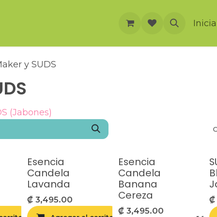
rnación
Cursos
Foro
Eventos
Inici
Maker y SUDS
UDS
S (Jabones)
O
Esencia
Esencia
S
Candela
Candela
B
Lavanda
Banana
J
Cereza
₡
3,495.00
₡
3,495.00