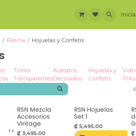
rnación
Cursos
Foro
Eventos
Inici
Resina
Hojuelas y Confetis
s
es
Tintes
Acetatos
Hojuelas y
Vidri
cos
Transparentes
Decorados
Confetis
Trit
O
RSN Mezcla
RSN Hojuelas
R
Accesorios
Set 1
d
Vintage
G
₡
5,495.00
egar a la lista de deseos
₡
3,495.00