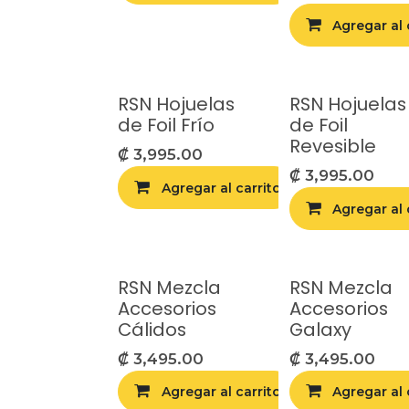
Agregar al 
RSN Hojuelas
RSN Hojuelas
de Foil Frío
de Foil
Revesible
₡
3,995.00
₡
3,995.00
Agregar al carrito
Agr
Agregar al 
RSN Mezcla
RSN Mezcla
Accesorios
Accesorios
Cálidos
Galaxy
₡
3,495.00
₡
3,495.00
Agregar al carrito
Agregar al 
Agr