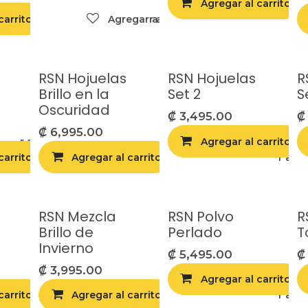
Agregar al carrito
carrito
Agregar a la lista de deseos
Agregar a la lista de deseos
RSN Hojuelas
RSN Hojuelas
R
Brillo en la
Set 2
S
Oscuridad
₡
3,495.00
₡
6,995.00
egar a la lista de deseos
Agregar al carrito
carrito
Agregar al carrito
Agregar a la lista de deseos
Agregar a la 
RSN Mezcla
RSN Polvo
R
Brillo de
Perlado
T
Invierno
₡
5,495.00
₡
3,995.00
Agregar al carrito
carrito
egar a la lista de deseos
Agregar al carrito
Agregar a la lista de deseos
Agregar a la 