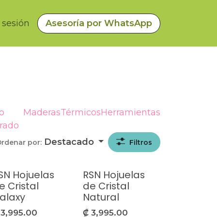
a sesión
Asesoría por WhatsApp
o
Maderas
Térmicos
Herramientas
urado
Destacado
rdenar por:
Filtros
SN Hojuelas
RSN Hojuelas
e Cristal
de Cristal
alaxy
Natural
₡
3,995.00
₡
3,995.00