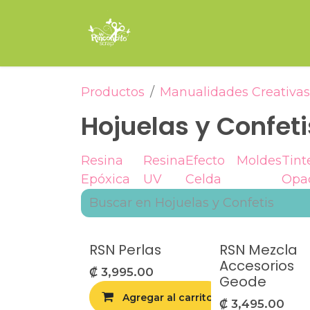
Ir al contenido
Inicio
Tienda
Encuade
Productos
Manualidades Creativas
Hojuelas y Confeti
Resina
Resina
Efecto
Moldes
Tint
Epóxica
UV
Celda
Opa
RSN Perlas
RSN Mezcla
Accesorios
₡
3,995.00
Geode
Agregar al carrito
Agr
₡
3,495.00