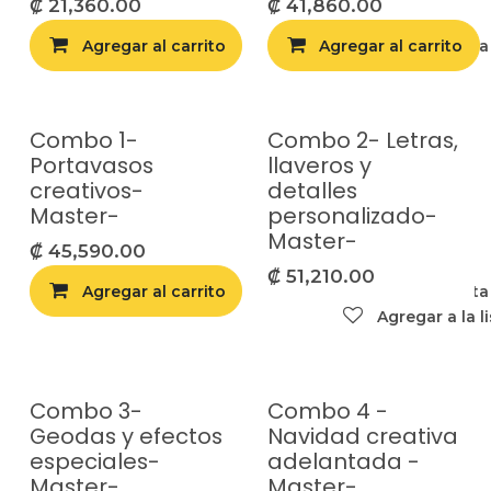
₡
21,360.00
₡
41,860.00
Agregar al carrito
Agregar al carrito
Agregar a la list
Combo 1-
Combo 2- Letras,
Portavasos
llaveros y
creativos-
detalles
Master-
personalizado-
Master-
₡
45,590.00
₡
51,210.00
Agregar al carrito
Agregar a la list
Agregar a la l
Combo 3-
Combo 4 -
Geodas y efectos
Navidad creativa
especiales-
adelantada -
Master-
Master-