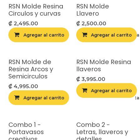
RSN Molde Resina
RSN Molde
Circulos y curvas
Llavero
₡
2,495.00
₡
2,500.00
Agregar al carrito
Agregar al carrito
Agregar a la list
RSN Molde de
RSN Molde Resina
Resina Arcos y
llaveros
Semicirculos
₡
3,995.00
₡
4,995.00
Agregar al carrito
Agregar al carrito
Agregar a la list
Combo 1 -
Combo 2 -
Portavasos
Letras, llaveros y
creativos
detalles