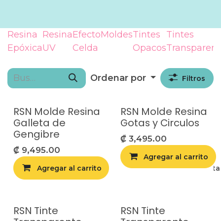
Resina
Resina
Efecto
Moldes
Tintes
Tintes
Epóxica
UV
Celda
Opacos
Transparent
Ordenar por
Filtros
RSN Molde Resina
RSN Molde Resina
Galleta de
Gotas y Circulos
Gengibre
₡
3,495.00
₡
9,495.00
Agregar al carrito
Agregar al carrito
Agregar a la list
RSN Tinte
RSN Tinte