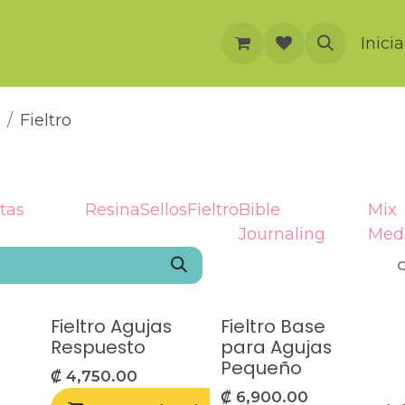
rnación
Cursos
Foro
Eventos
Inici
Fieltro
tas
Resina
Sellos
Fieltro
Bible
Mix
Journaling
Med
O
Fieltro Agujas
Fieltro Base
Respuesto
para Agujas
Pequeño
₡
4,750.00
₡
6,900.00