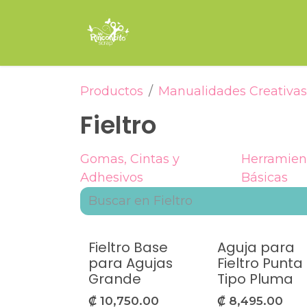
Ir al contenido
Inicio
Tienda
Encuade
Productos
Manualidades Creativas
Fieltro
Gomas, Cintas y
Herramien
Adhesivos
Básicas
Fieltro Base
Aguja para
para Agujas
Fieltro Punta
Grande
Tipo Pluma
₡
10,750.00
₡
8,495.00