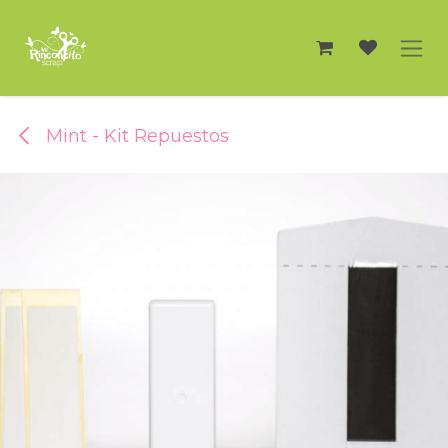
Ir al contenido
Mint - Kit Repuestos