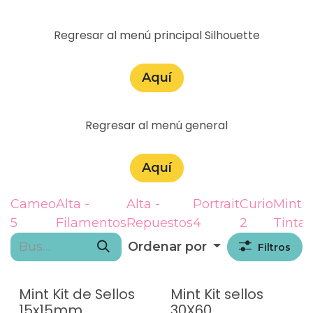
Regresar al menú principal Silhouette
Aquí​
Regresar al menú general
Aquí​
Cameo
Alta -
Alta -
Portrait
Curio
Mint -
5
Filamentos
Repuestos
4
2
Tintas
Ordenar por
Filtros
Mint Kit de Sellos
Mint Kit sellos
15x15mm
30X60