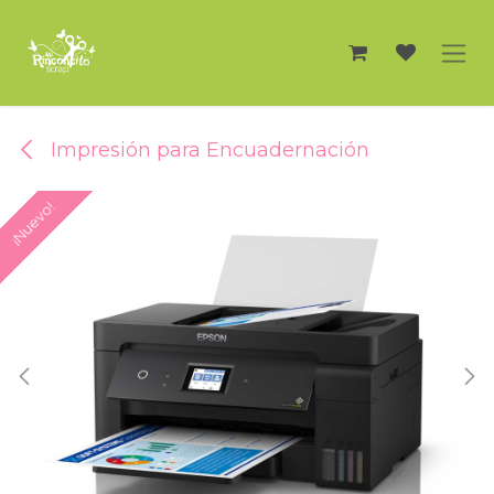
Ir al contenido
Impresión para Encuadernación
¡Nuevo!
¡Nuevo!