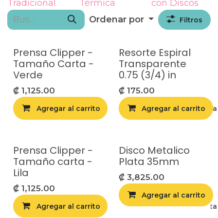
Tradicional
Térmica
con Discos
Ordenar por
Filtros
Prensa Clipper -
Resorte Espiral
Tamaño Carta -
Transparente
Verde
0.75 (3/4) in
₡
1,125.00
₡
175.00
Agregar al carrito
Agregar al carrito
Agregar a la list
Prensa Clipper -
Disco Metalico
Tamaño carta -
Plata 35mm
Lila
₡
3,825.00
₡
1,125.00
Agregar al carrito
Agregar al carrito
Agregar a la list