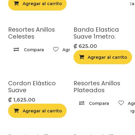
Agregar al carrito
Agregar a la list
Resortes Anillos
Banda Elastica
Celestes
Suave 1metro.
₡
625.00
Compara
Agregar a la lista de deseos
Agregar al carrito
Cordon Elástico
Resortes Anillos
Suave
Plateados
₡
1,625.00
Compara
Agr
Agregar al carrito
Compara
Agrega