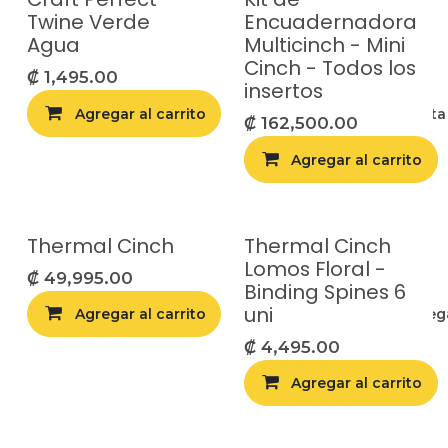
Twine Verde
Encuadernadora
Agua
Multicinch - Mini
Cinch - Todos los
₡
1,495.00
insertos
Agregar al carrito
Agregar a la list
₡
162,500.00
Agregar al carrito
Thermal Cinch
Thermal Cinch
Lomos Floral -
₡
49,995.00
Binding Spines 6
uni
Agregar al carrito
Compara
Agrega
₡
4,495.00
Agregar al carrito