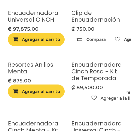
Encuadernadora
Clip de
Universal CINCH
Encuadernación
₡
97,875.00
₡
750.00
Agregar al carrito
Compara
Agregar a la list
Agr
Resortes Anillos
Encuadernadora
Agotado
Menta
Cinch Rosa - Kit
de Temporada
₡
875.00
₡
89,500.00
Agregar al carrito
Compara
Agrega
Agregar a la l
Encuadernadora
Encuadernadora
Agotado
Cinch Menta - Kit
Universal Cinch -