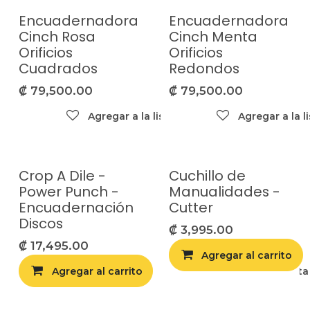
Encuadernadora
Encuadernadora
Agotado
Agotado
Cinch Rosa
Cinch Menta
Orificios
Orificios
Cuadrados
Redondos
₡
79,500.00
₡
79,500.00
Agregar a la lista de deseos
Agregar a la l
Crop A Dile -
Cuchillo de
Power Punch -
Manualidades -
Encuadernación
Cutter
Discos
₡
3,995.00
₡
17,495.00
Agregar al carrito
Agregar al carrito
Agregar a la list