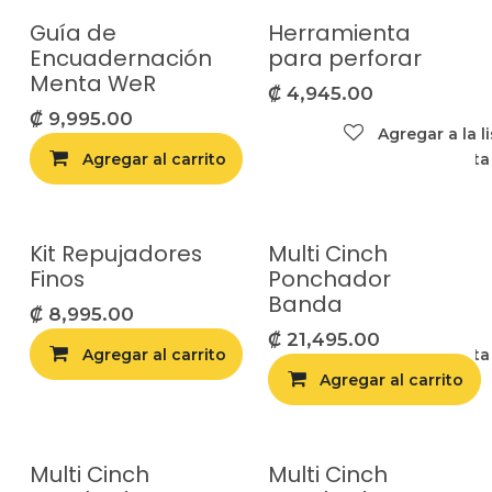
Guía de
Herramienta
Encuadernación
para perforar
Menta WeR
₡
4,945.00
₡
9,995.00
Agregar a la l
Agregar al carrito
Agregar a la list
Kit Repujadores
Multi Cinch
Finos
Ponchador
Banda
₡
8,995.00
₡
21,495.00
Agregar al carrito
Agregar a la list
Agregar al carrito
Multi Cinch
Multi Cinch