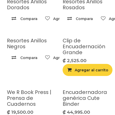
Resortes Anillos
Resortes Anillos
Dorados
Rosados
Compara
Agregar a la lista de deseos
Compara
Agr
Resortes Anillos
Clip de
Negros
Encuadernación
Grande
Compara
Agregar a la lista de deseos
₡
2,525.00
Agregar al carrito
We R Book Press |
Encuadernadora
Agotado
Prensa de
genérica Cute
Cuadernos
Binder
₡
19,500.00
₡
44,995.00