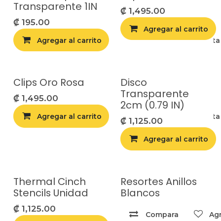
Transparente 1IN
₡
1,495.00
₡
195.00
Agregar al carrito
Agregar al carrito
Agregar a la list
Clips Oro Rosa
Disco
Transparente
₡
1,495.00
2cm (0.79 IN)
Agregar al carrito
Agregar a la list
₡
1,125.00
Agregar al carrito
Thermal Cinch
Resortes Anillos
Stencils Unidad
Blancos
₡
1,125.00
Compara
Agr