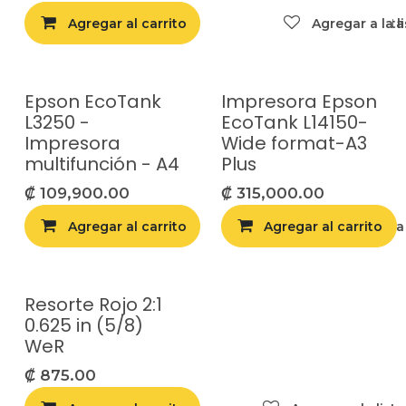
Agregar al carrito
Agregar a la list
Agregar a la l
Epson EcoTank
Impresora Epson
¡Nuevo!
¡Nuevo!
L3250 -
EcoTank L14150-
Impresora
Wide format-A3
multifunción - A4
Plus
₡
109,900.00
₡
315,000.00
Agregar al carrito
Agregar al carrito
Agregar a la list
Resorte Rojo 2:1
0.625 in (5/8)
WeR
₡
875.00