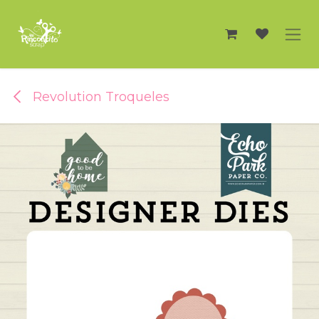
Ir al contenido
Revolution Troqueles