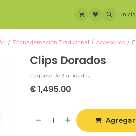
rnación
Cursos
Foro
Eventos
Inici
ón
Encuadernación Tradicional
Accesorios
C
Clips Dorados
Paquete de 3 unidades
₡
1,495.00
Agregar 