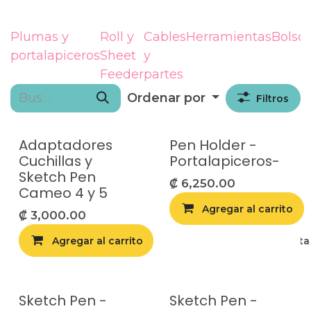
Plumas y
Roll y
Cables
Herramientas
Bolso
portalapiceros
Sheet
y
Feeder
partes
Ordenar por
Filtros
Adaptadores
Pen Holder -
Cuchillas y
Portalapiceros-
Sketch Pen
₡
6,250.00
Cameo 4 y 5
Agregar al carrito
₡
3,000.00
Agregar al carrito
Agregar a la list
Sketch Pen -
Sketch Pen -