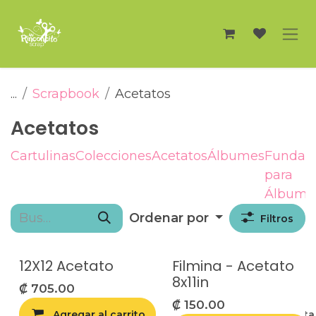
Ir al contenido
...
Scrapbook
Acetatos
Acetatos
Cartulinas
Colecciones
Acetatos
Álbumes
Fundas
para
Álbume
Ordenar por
Filtros
12X12 Acetato
Filmina - Acetato
8x11in
₡
705.00
₡
150.00
Agregar al carrito
Agregar a la list