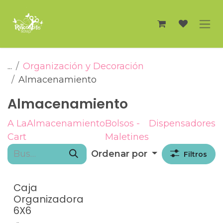
Ir al contenido
...
Organización y Decoración
Almacenamiento
Almacenamiento
A La
Almacenamiento
Bolsos -
Dispensadores
Cart
Maletines
Ordenar por
Filtros
Caja
Organizadora
6X6