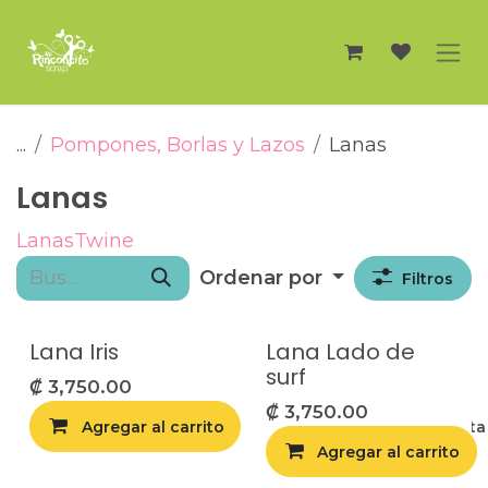
Ir al contenido
...
Pompones, Borlas y Lazos
Lanas
Lanas
Lanas
Twine
Ordenar por
Filtros
Lana Iris
Lana Lado de
surf
₡
3,750.00
₡
3,750.00
Agregar al carrito
Agregar a la list
Agregar al carrito