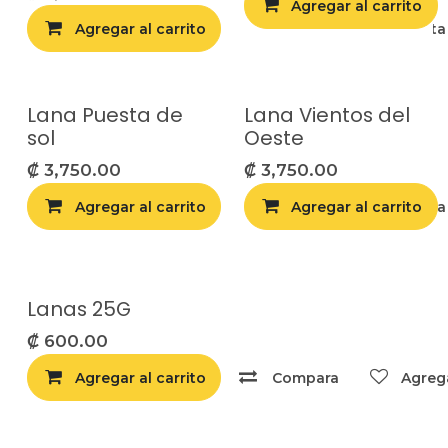
Agregar al carrito
Agregar al carrito
Agregar a la list
Lana Puesta de
Lana Vientos del
sol
Oeste
₡
3,750.00
₡
3,750.00
Agregar al carrito
Agregar al carrito
Agregar a la list
Lanas 25G
₡
600.00
Agregar al carrito
Compara
Agrega