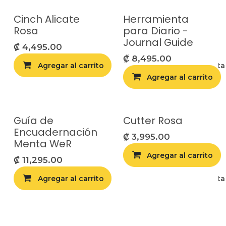
Cinch Alicate
Herramienta
Rosa
para Diario -
Journal Guide
₡
4,495.00
₡
8,495.00
Agregar al carrito
Agregar a la list
Agregar al carrito
Guía de
Cutter Rosa
Encuadernación
₡
3,995.00
Menta WeR
Agregar al carrito
₡
11,295.00
Agregar al carrito
Agregar a la list