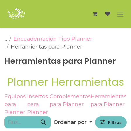
Ir al contenido
...
Encuadernación Tipo Planner
Herramientas para Planner
Herramientas para Planner
Planner Herramientas
Equipos
Insertos
Complementos
Herramientas
para
para
para Planner
para Planner
Planner
Planner
Ordenar por
Filtros