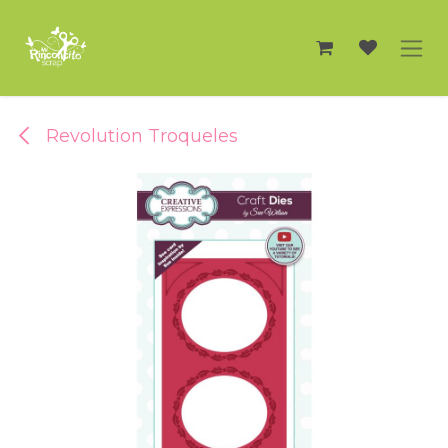
Ir al contenido
Revolution Troqueles