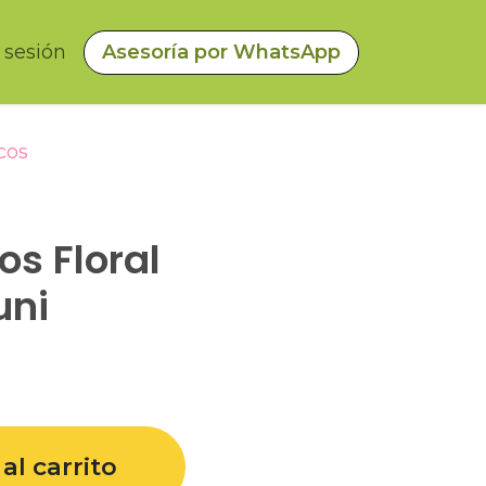
a sesión
Asesoría por WhatsApp
cos
s Floral
uni
al carrito