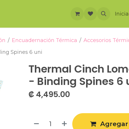
rnación
Cursos
Foro
Eventos
Inici
ón
Encuadernación Térmica
Accesorios Térmi
ing Spines 6 uni
Thermal Cinch Lomo
- Binding Spines 6 
₡
4,495.00
Agregar 