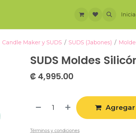
rnación
Cursos
Foro
Eventos
Inici
Candle Maker y SUDS
SUDS (Jabones)
Molde
SUDS Moldes Silicón
₡
4,995.00
Agregar 
Términos y condiciones