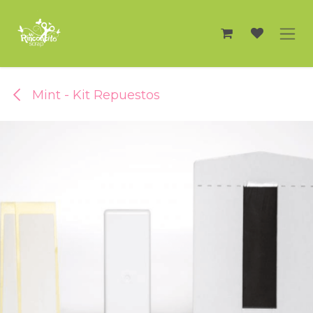
Ir al contenido
Mint - Kit Repuestos