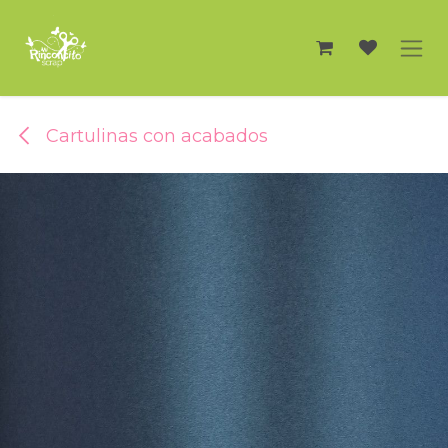
Ir al contenido
Cartulinas con acabados