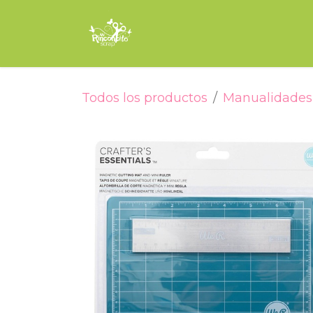
Ir al contenido
Inicio
Tienda
Encuade
Todos los productos
Manualidades 