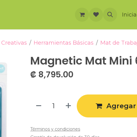
rnación
Cursos
Foro
Eventos
Inici
Creativas
Herramientas Básicas
Mat de Traba
Magnetic Mat Mini 6
₡
8,795.00
Agregar 
Términos y condiciones