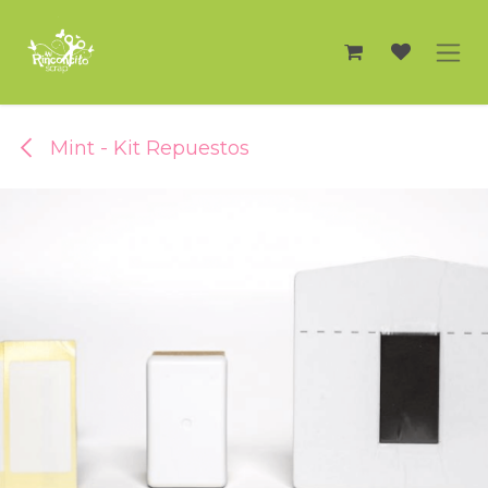
Ir al contenido
Mint - Kit Repuestos