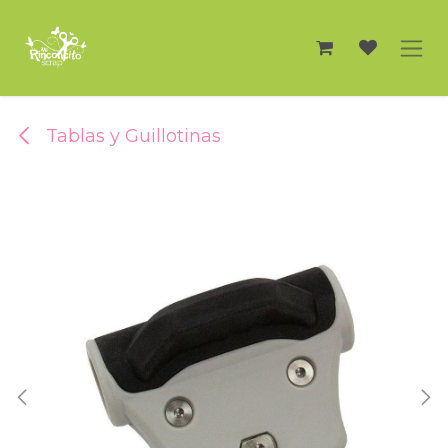
Ir al contenido
Tablas y Guillotinas