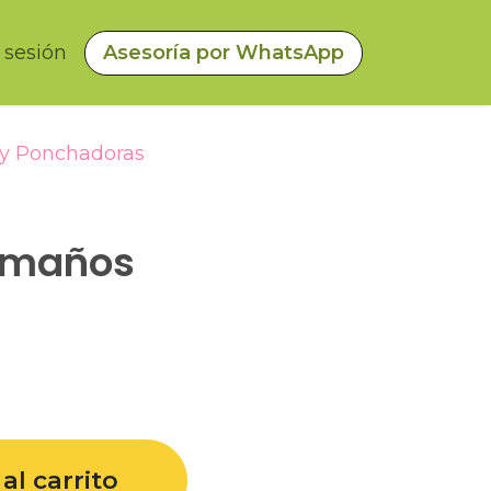
a sesión
Asesoría por WhatsApp
 y Ponchadoras
amaños
al carrito