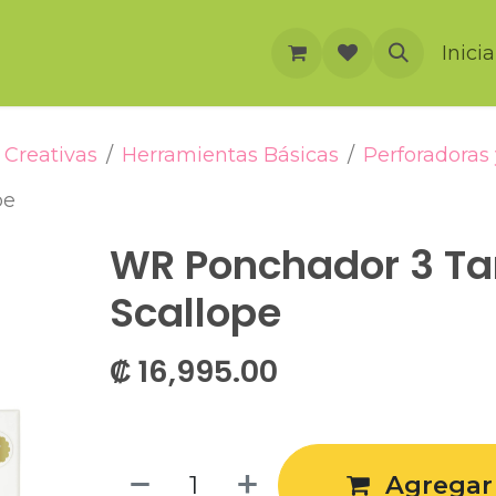
rnación
Cursos
Foro
Eventos
Inici
Creativas
Herramientas Básicas
Perforadoras
pe
WR Ponchador 3 T
Scallope
₡
16,995.00
Agregar 