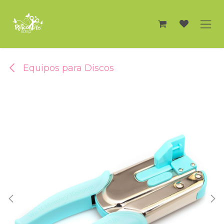
Ir al contenido
Equipos para Discos