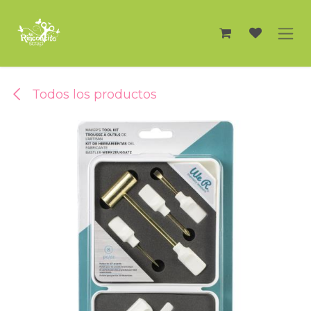
Ir al contenido
Todos los productos