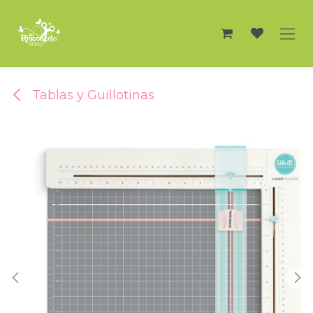
Ir al contenido
Tablas y Guillotinas