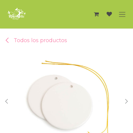
Ir al contenido
Todos los productos