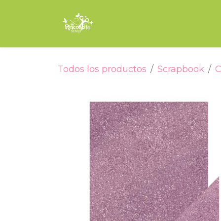
Ir al contenido
Inicio
Tienda
Encuade
Todos los productos
Scrapbook
C