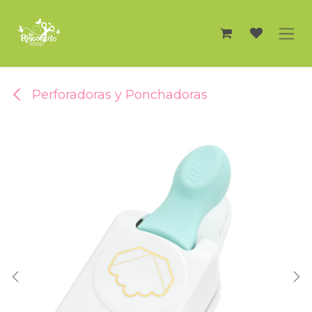
Ir al contenido
Perforadoras y Ponchadoras