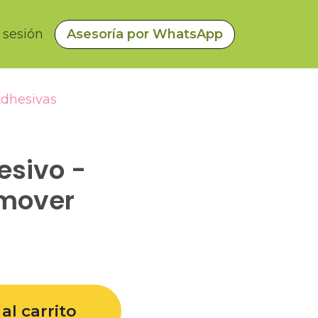
a sesión
Asesoría por WhatsApp
Adhesivas
sivo -
emover
al carrito