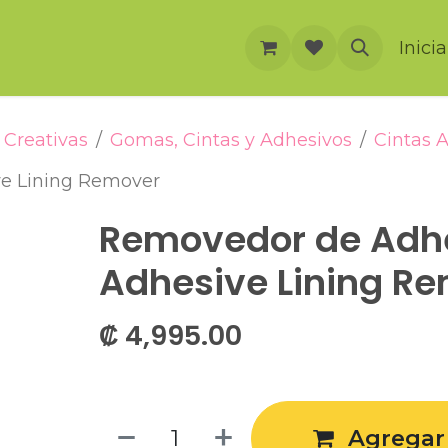
rnación
Cursos
Foro
Eventos
Inici
Creativas
Gomas, Cintas y Adhesivos
Cintas 
ve Lining Remover
Removedor de Adhe
Adhesive Lining R
₡
4,995.00
Agregar 