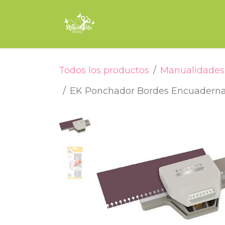
Ir al contenido
Inicio
Tienda
Encuade
Todos los productos
Manualidades 
EK Ponchador Bordes Encuadern