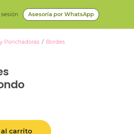
a sesión
Asesoría por WhatsApp
 y Ponchadoras
Bordes
es
ondo
al carrito