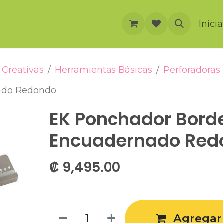
rnación
Cursos
Foro
Eventos
Inici
Creativas
Herramientas Básicas
Perforadoras
ado Redondo
EK Ponchador Bord
Encuadernado Red
₡
9,495.00
Agregar 