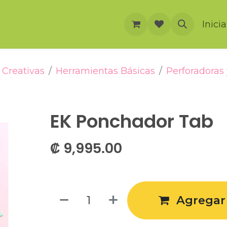
rnación
Cursos
Foro
Eventos
Inici
Creativas
Herramientas Básicas
Perforadoras
EK Ponchador Tab
₡
9,995.00
Agregar 