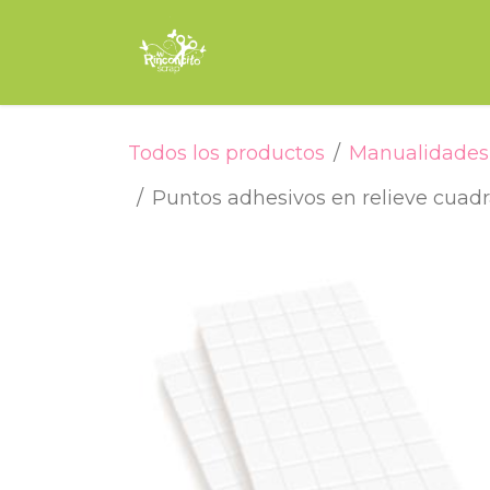
Ir al contenido
Inicio
Tienda
Encuade
Todos los productos
Manualidades 
Puntos adhesivos en relieve cuad