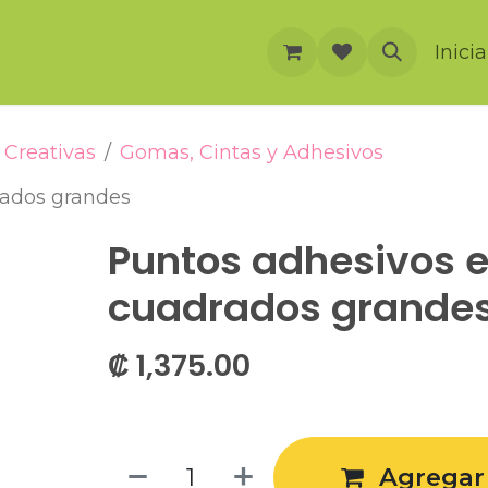
rnación
Cursos
Foro
Eventos
Inici
Creativas
Gomas, Cintas y Adhesivos
rados grandes
Puntos adhesivos e
cuadrados grande
₡
1,375.00
Agregar 