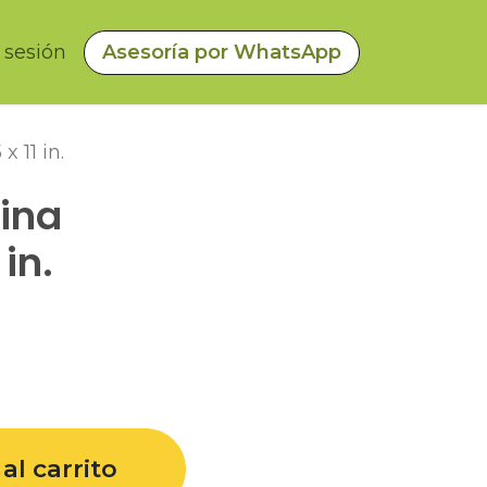
a sesión
Asesoría por WhatsApp
x 11 in.
lina
 in.
al carrito