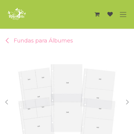
Ir al contenido
Fundas para Álbumes