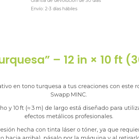
Grantía de devolución de 30 días
Envío: 2-3 días hábiles
Turquesa” – 12 in × 10 ft 
vo en tono turquesa a tus creaciones con este rollo
Swapp MINC.
ho y 10 ft (≈ 3 m) de largo está diseñado para util
efectos metálicos profesionales.
presión hecha con tinta láser o tóner, ya que requie
co hacia arriba), pásalo por la máquina y al retira