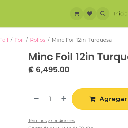
rnación
Cursos
Foro
Eventos
Inici
Foil
Foil
Rollos
Minc Foil 12in Turquesa
Minc Foil 12in Turq
₡
6,495.00
Agregar 
Términos y condiciones