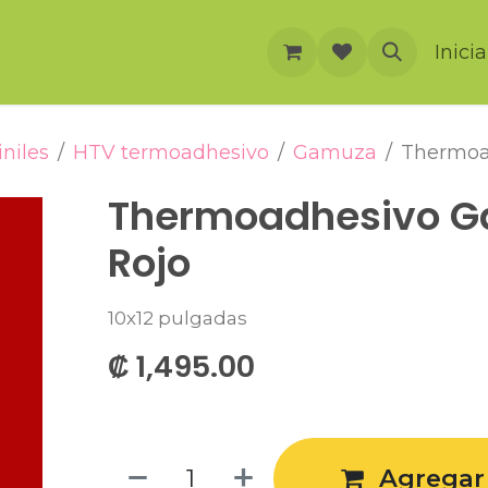
rnación
Cursos
Foro
Eventos
Inici
iniles
HTV termoadhesivo
Gamuza
Thermoa
Thermoadhesivo 
Rojo
10x12 pulgadas
₡
1,495.00
Agregar 