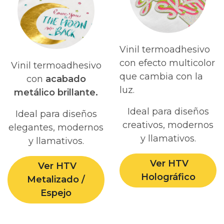
Vinil termoadhesivo
con efecto multicolor
Vinil termoadhesivo
que cambia con la
con
acabado
luz.
metálico brillante.
Ideal para diseños
Ideal para diseños
creativos, modernos
elegantes, modernos
y llamativos.
y llamativos.
Ver HTV
Ver HTV
Holográfico
Metalizado /
Espejo