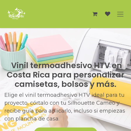
Ir al contenido
Vinil termoadhesivo HTV en
Costa Rica para personalizar
camisetas, bolsos y más.
Elige el vinil termoadhesivo HTV ideal para tu
proyecto, córtalo con tu Silhouette Cameo y
recibe guía para aplicarlo, incluso si empiezas
con plancha de casa.