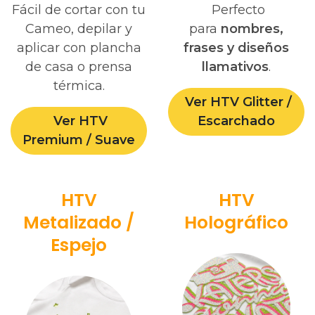
Fácil de cortar con tu
Perfecto
Cameo, depilar y
para
nombres,
aplicar con
plancha
frases y diseños
de casa o prensa
llamativos
.
térmica.
Ver HTV Glitter /
Ver HTV
Escarchado
Premium / Suave
HTV
HTV
Metalizado /
Holográfico
Espejo