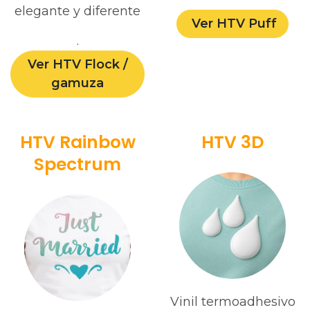
elegante y diferente
Ver HTV Puff
.
Ver HTV Flock /
gamuza
HTV Rainbow
HTV 3D
Spectrum
Vinil termoadhesivo