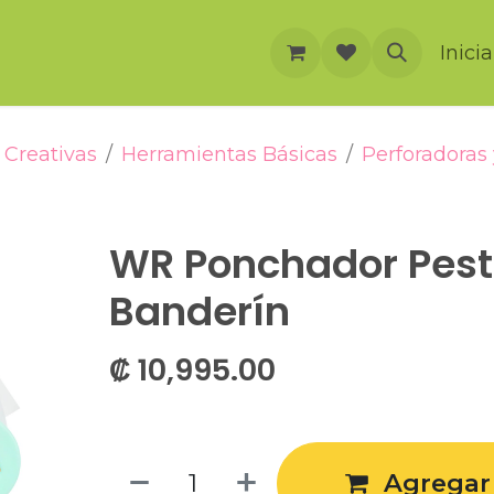
rnación
Cursos
Foro
Eventos
Inici
Creativas
Herramientas Básicas
Perforadoras
WR Ponchador Pes
Banderín
₡
10,995.00
Agregar 