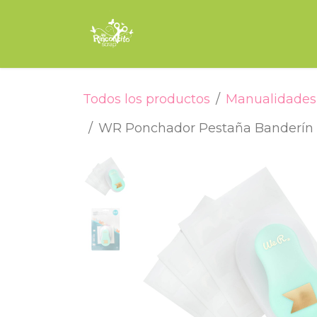
Ir al contenido
Inicio
Tienda
Encuade
Todos los productos
Manualidades 
WR Ponchador Pestaña Banderín