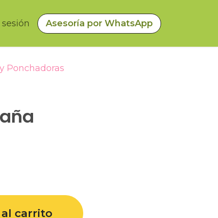
a sesión
Asesoría por WhatsApp
 y Ponchadoras
taña
al carrito