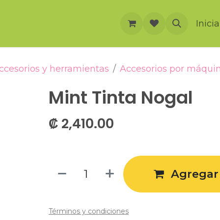
rnación
Cursos
Foro
Eventos
Inici
ccesorios y herramientas
Accesorios por máqui
Mint Tinta Nogal
₡
2,410.00
Agregar 
Términos y condiciones