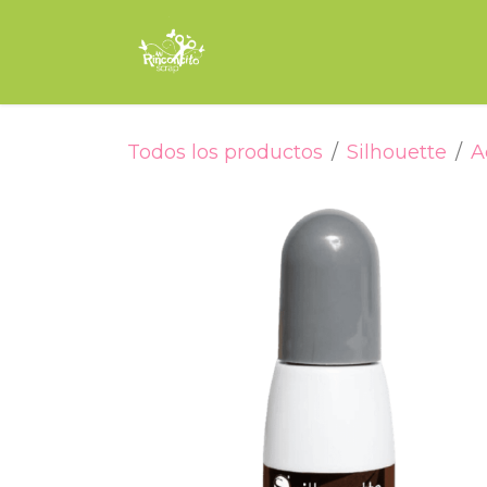
Ir al contenido
Inicio
Tienda
Encuade
Todos los productos
Silhouette
A