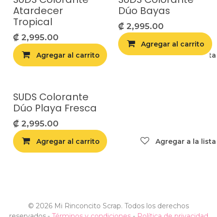
Atardecer
Dúo Bayas
Tropical
₡
2,995.00
₡
2,995.00
Agregar al carrito
Agregar al carrito
Agregar a la list
SUDS Colorante
Dúo Playa Fresca
₡
2,995.00
Agregar al carrito
Agregar a la list
©
2026 Mi Rinconcito Scrap. Todos los derechos
reservados.
-
Términos y condiciones
-
Política de privacidad