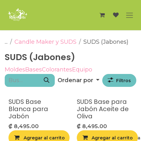
Ir al contenido
...
Candle Maker y SUDS
SUDS (Jabones)
SUDS (Jabones)
Moldes
Bases
Colorantes
Equipo
Ordenar por
Filtros
SUDS Base
SUDS Base para
Blanca para
Jabón Aceite de
Jabón
Oliva
₡
8,495.00
₡
8,495.00
Agregar al carrito
Agregar al carrito
Agregar a la list