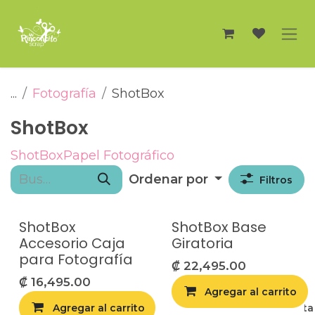
Ir al contenido
...
Fotografía
ShotBox
ShotBox
ShotBox
Papel Fotográfico
Ordenar por
Filtros
ShotBox
ShotBox Base
Accesorio Caja
Giratoria
para Fotografía
₡
22,495.00
₡
16,495.00
Agregar al carrito
Agregar al carrito
Agregar a la list