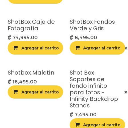
ShotBox Caja de
ShotBox Fondos
Fotografía
Verde y Gris
₡
74,995.00
₡
8,495.00
Agregar al carrito
Agregar al carrito
Agregar a la list
Shotbox Maletín
Shot Box
Soportes de
₡
16,495.00
fondo infinito
para fotos -
Agregar al carrito
Agregar a la list
Infinity Backdrop
Stands
₡
7,495.00
Agregar al carrito