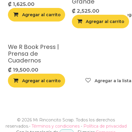
Grande
₡
1,625.00
₡
2,525.00
Agregar al carrito
Compara
Agrega
Agregar al carrito
We R Book Press |
Prensa de
Cuadernos
₡
19,500.00
Agregar al carrito
Agregar a la list
©
2026 Mi Rinconcito Scrap. Todos los derechos
reservados.
-
Términos y condiciones
-
Política de privacidad