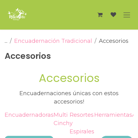
Ir al contenido
...
Encuadernación Tradicional
Accesorios
Accesorios
Accesorios
Encuadernaciones únicas con estos
accesorios!
Encuadernadoras
Multi
Resortes
Herramientas
A
Cinch
y
Espirales