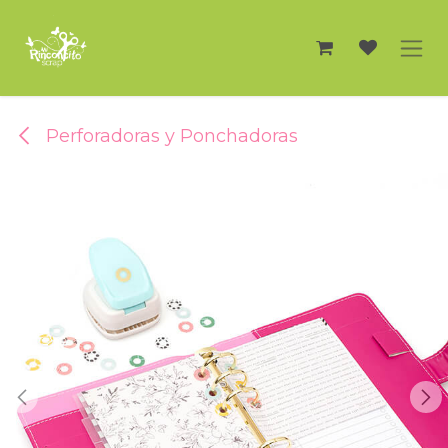
Ir al contenido
Perforadoras y Ponchadoras