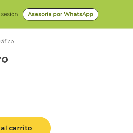
a sesión
Asesoría por WhatsApp
áfico
vo
al carrito