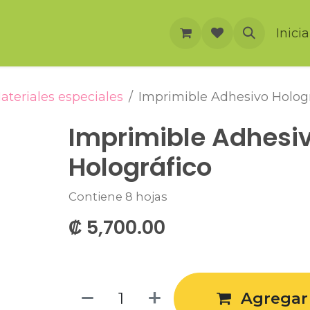
rnación
Cursos
Foro
Eventos
Inici
ateriales especiales
Imprimible Adhesivo Hologr
Imprimible Adhesi
Holográfico
Contiene 8 hojas
₡
5,700.00
Agregar 