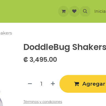
rnación
Cursos
Foro
Eventos
Inici
akers
DoddleBug Shaker
₡
3,495.00
Agregar 
Términos y condiciones