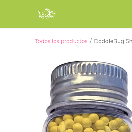
Ir al contenido
Inicio
Tienda
Encuade
Todos los productos
DoddleBug Sh